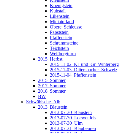
Kleinstein
Koenigstein
Kuhstall
Lilienstein
Miniaturland
Obere_Schleusse
Papststein
Pfaffenstein
Schrammsteine
Teichstein
Weifbergturm
2015_Herbst
2015-11-02_Kl_und_Gr_Winterberg
2015-11-03_Dittersbacher_Schweiz
2015-11-04_Pfaffenstein
2015_Sommer
2017_Sommer
2018_Sommer
BW
Schwäbische_Alb
2013_Blaustein
2013-07-30_Blaustein
2013-07-30_Loewenfels
2013-07-30_Ulm
2013-07-31_Blaubeuren