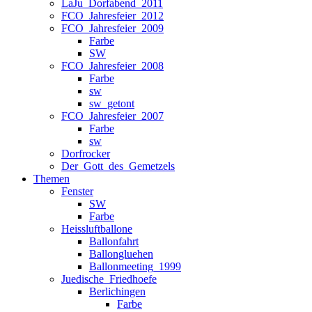
LaJu_Dorfabend_2011
FCO_Jahresfeier_2012
FCO_Jahresfeier_2009
Farbe
SW
FCO_Jahresfeier_2008
Farbe
sw
sw_getont
FCO_Jahresfeier_2007
Farbe
sw
Dorfrocker
Der_Gott_des_Gemetzels
Themen
Fenster
SW
Farbe
Heissluftballone
Ballonfahrt
Ballongluehen
Ballonmeeting_1999
Juedische_Friedhoefe
Berlichingen
Farbe