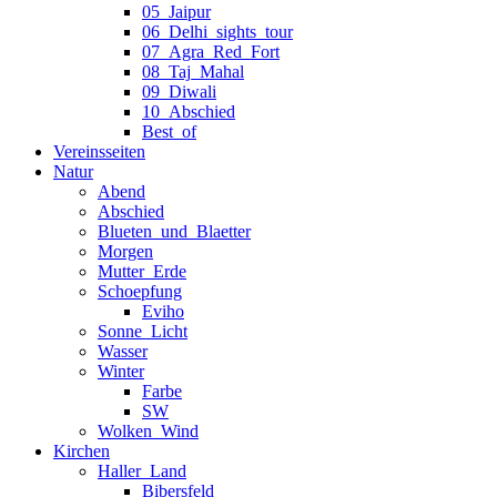
05_Jaipur
06_Delhi_sights_tour
07_Agra_Red_Fort
08_Taj_Mahal
09_Diwali
10_Abschied
Best_of
Vereinsseiten
Natur
Abend
Abschied
Blueten_und_Blaetter
Morgen
Mutter_Erde
Schoepfung
Eviho
Sonne_Licht
Wasser
Winter
Farbe
SW
Wolken_Wind
Kirchen
Haller_Land
Bibersfeld