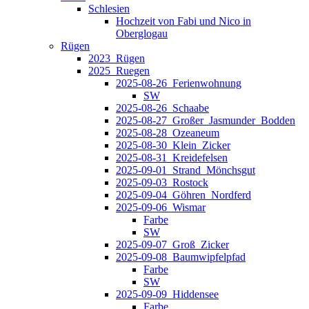
Schlesien
Hochzeit von Fabi und Nico in
Oberglogau
Rügen
2023_Rügen
2025_Ruegen
2025-08-26_Ferienwohnung
SW
2025-08-26_Schaabe
2025-08-27_Großer_Jasmunder_Bodden
2025-08-28_Ozeaneum
2025-08-30_Klein_Zicker
2025-08-31_Kreidefelsen
2025-09-01_Strand_Mönchsgut
2025-09-03_Rostock
2025-09-04_Göhren_Nordferd
2025-09-06_Wismar
Farbe
SW
2025-09-07_Groß_Zicker
2025-09-08_Baumwipfelpfad
Farbe
SW
2025-09-09_Hiddensee
Farbe