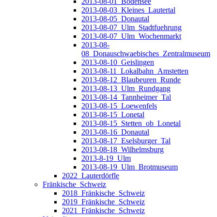
2013-08-01_Bodensee
2013-08-03_Kleines_Lautertal
2013-08-05_Donautal
2013-08-07_Ulm_Stadtfuehrung
2013-08-07_Ulm_Wochenmarkt
2013-08-
08_Donauschwaebisches_Zentralmuseum
2013-08-10_Geislingen
2013-08-11_Lokalbahn_Amstetten
2013-08-12_Blaubeuren_Runde
2013-08-13_Ulm_Rundgang
2013-08-14_Tannheimer_Tal
2013-08-15_Loewenfels
2013-08-15_Lonetal
2013-08-15_Stetten_ob_Lonetal
2013-08-16_Donautal
2013-08-17_Eselsburger_Tal
2013-08-18_Wilhelmsburg
2013-8-19_Ulm
2013-08-19_Ulm_Brotmuseum
2022_Lauterdörfle
Fränkische_Schweiz
2018_Fränkische_Schweiz
2019_Fränkische_Schweiz
2021_Fränkische_Schweiz