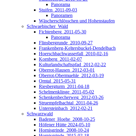
Panorama
Stuifen_2011-09-03
Panoramen
Wäscherschlösschen und Hohenstaufen
Schwaebischer_Wald
Fichtenberg_2011-05-30
Panorama
Flinsbergrunde_2010-09-27
Frankenberg-Keltersbuckel-Dendelbach
Hoerschbachwasserfall_2010-02-16
Kornberg_2011-02-07
Kulturlandschaftspfad_2012-02-22
Oberrot-Hausen_2012-03-01
Oberrot-Obermuehle_2012-03-19
Orntal_2015-05-31
Riesbergturm_2011-04-18
Schelmenklinge_2011-05-02
Schenkenbecherweg_2012-03-26
Struempfelbachtal_2011-04-26
Untersteinbach_2012-02-21
Schwarzwald
Badener_Hoehe_2008-10-25
Höfener Hütte 2024-05-10
Hornisgrinde_2008-10-24
Hornisgrinde_2015-02-18