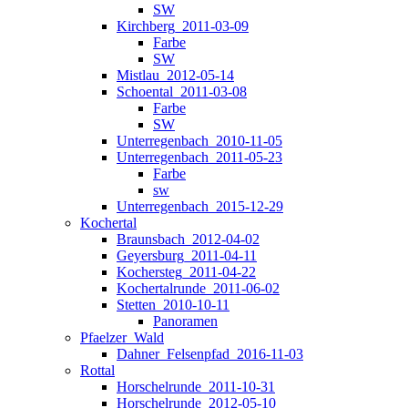
SW
Kirchberg_2011-03-09
Farbe
SW
Mistlau_2012-05-14
Schoental_2011-03-08
Farbe
SW
Unterregenbach_2010-11-05
Unterregenbach_2011-05-23
Farbe
sw
Unterregenbach_2015-12-29
Kochertal
Braunsbach_2012-04-02
Geyersburg_2011-04-11
Kochersteg_2011-04-22
Kochertalrunde_2011-06-02
Stetten_2010-10-11
Panoramen
Pfaelzer_Wald
Dahner_Felsenpfad_2016-11-03
Rottal
Horschelrunde_2011-10-31
Horschelrunde_2012-05-10