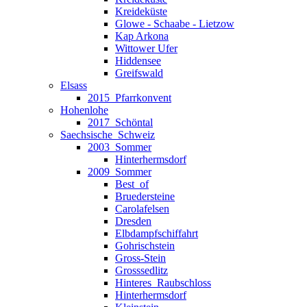
Kreideküste
Glowe - Schaabe - Lietzow
Kap Arkona
Wittower Ufer
Hiddensee
Greifswald
Elsass
2015_Pfarrkonvent
Hohenlohe
2017_Schöntal
Saechsische_Schweiz
2003_Sommer
Hinterhermsdorf
2009_Sommer
Best_of
Bruedersteine
Carolafelsen
Dresden
Elbdampfschiffahrt
Gohrischstein
Gross-Stein
Grosssedlitz
Hinteres_Raubschloss
Hinterhermsdorf