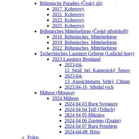
Böhmische Paradies (Český ráj)
2017_Koberovy
2021_Koberovy
2022_Koberovy
2025_Koberovy
Böhmisches Mittelgebirge (České středohoří)
2018_Böhmisches_Mittelgebirge
2019_Böhmisches_Mittelgebirge
2022_Böhmisches_Mittelgebirge
Tschechisches Lausitzer Gebirge (Lužické hory)
2023 Lausitzer Bergland
2023-04-
12_Stráž_bei_Kamenický_Šenov
2023-04-
13_Aussichtsturm_Velký_Chlum
2023.04-16_Střední vrch
Mähren (Morava)
2024 Mähren
2024 04 03 Burg Svojanov
2024 04 04 Telč (Teltsch)
2ß24 04 05 Mikulov
2024 04 06 Znojmo (Znaim)
2024 04 07 Burg Pernštejn
2024-04-08_Brno
Polen