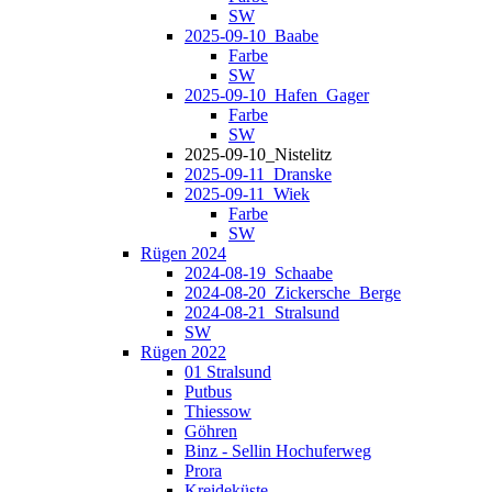
SW
2025-09-10_Baabe
Farbe
SW
2025-09-10_Hafen_Gager
Farbe
SW
2025-09-10_Nistelitz
2025-09-11_Dranske
2025-09-11_Wiek
Farbe
SW
Rügen 2024
2024-08-19_Schaabe
2024-08-20_Zickersche_Berge
2024-08-21_Stralsund
SW
Rügen 2022
01 Stralsund
Putbus
Thiessow
Göhren
Binz - Sellin Hochuferweg
Prora
Kreideküste