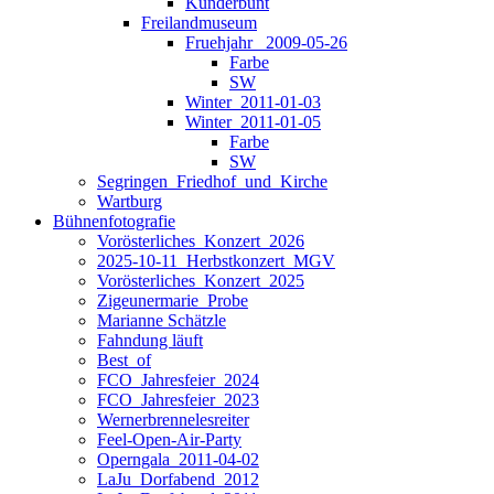
Kunderbunt
Freilandmuseum
Fruehjahr _2009-05-26
Farbe
SW
Winter_2011-01-03
Winter_2011-01-05
Farbe
SW
Segringen_Friedhof_und_Kirche
Wartburg
Bühnenfotografie
Vorösterliches_Konzert_2026
2025-10-11_Herbstkonzert_MGV
Vorösterliches_Konzert_2025
Zigeunermarie_Probe
Marianne Schätzle
Fahndung läuft
Best_of
FCO_Jahresfeier_2024
FCO_Jahresfeier_2023
Wernerbrennelesreiter
Feel-Open-Air-Party
Operngala_2011-04-02
LaJu_Dorfabend_2012