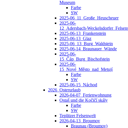
Museum
Farbe
SW
2025-06_11_Große_Heuscheuer
2025-06-
12_Adersbach‑Weckelsdorfer_Felsens
2025-06-13_Frankenstein
2025-06-13_Glaz
2025-06_13_Burg_Waldstein
2025-06-14_Braunauer_Wände
2025-06-
15_Čáp_Burg_Bischofstein
2025-06-
15_Nové_Město_nad_Metují
Farbe
SW
2025-06-15_Náchod
2026_Osterurlaub
2026-04-07_Ferienwohnung
Ostaš und die Kočičí skály
Farbe
SW
Teplitzer Felsenwelt
2026-04-13_Broumov
Braunau (Broumov)