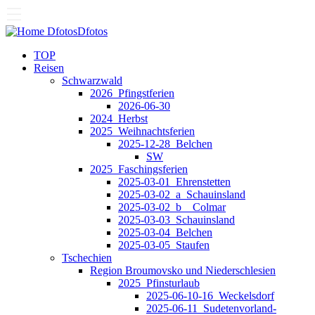
Dfotos
Dfotos
TOP
Reisen
Schwarzwald
2026_Pfingstferien
2026-06-30
2024_Herbst
2025_Weihnachtsferien
2025-12-28_Belchen
SW
2025_Faschingsferien
2025-03-01_Ehrenstetten
2025-03-02_a_Schauinsland
2025-03-02_b__Colmar
2025-03-03_Schauinsland
2025-03-04_Belchen
2025-03-05_Staufen
Tschechien
Region Broumovsko und Niederschlesien
2025_Pfinsturlaub
2025-06-10-16_Weckelsdorf
2025-06-11_Sudetenvorland-