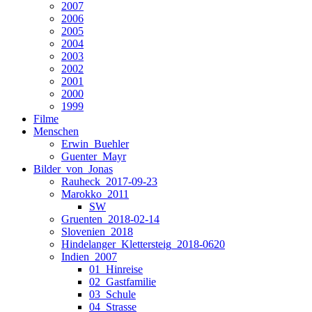
2007
2006
2005
2004
2003
2002
2001
2000
1999
Filme
Menschen
Erwin_Buehler
Guenter_Mayr
Bilder_von_Jonas
Rauheck_2017-09-23
Marokko_2011
SW
Gruenten_2018-02-14
Slovenien_2018
Hindelanger_Klettersteig_2018-0620
Indien_2007
01_Hinreise
02_Gastfamilie
03_Schule
04_Strasse