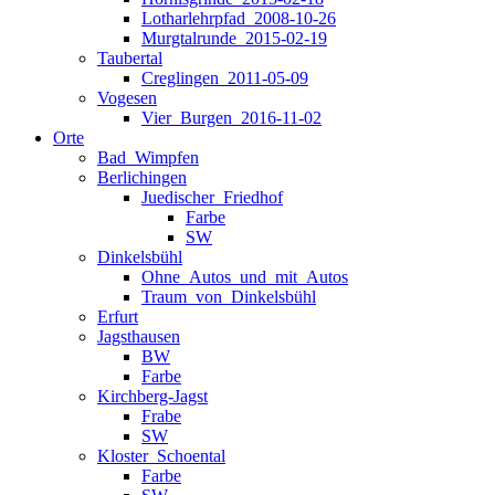
Lotharlehrpfad_2008-10-26
Murgtalrunde_2015-02-19
Taubertal
Creglingen_2011-05-09
Vogesen
Vier_Burgen_2016-11-02
Orte
Bad_Wimpfen
Berlichingen
Juedischer_Friedhof
Farbe
SW
Dinkelsbühl
Ohne_Autos_und_mit_Autos
Traum_von_Dinkelsbühl
Erfurt
Jagsthausen
BW
Farbe
Kirchberg-Jagst
Frabe
SW
Kloster_Schoental
Farbe