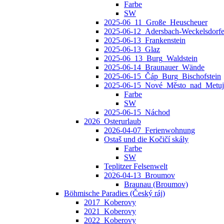
Farbe
SW
2025-06_11_Große_Heuscheuer
2025-06-12_Adersbach‑Weckelsdorfer
2025-06-13_Frankenstein
2025-06-13_Glaz
2025-06_13_Burg_Waldstein
2025-06-14_Braunauer_Wände
2025-06-15_Čáp_Burg_Bischofstein
2025-06-15_Nové_Město_nad_Metuj
Farbe
SW
2025-06-15_Náchod
2026_Osterurlaub
2026-04-07_Ferienwohnung
Ostaš und die Kočičí skály
Farbe
SW
Teplitzer Felsenwelt
2026-04-13_Broumov
Braunau (Broumov)
Böhmische Paradies (Český ráj)
2017_Koberovy
2021_Koberovy
2022_Koberovy