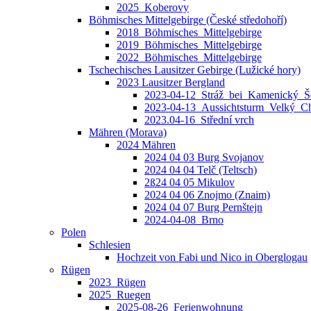
2025_Koberovy
Böhmisches Mittelgebirge (České středohoří)
2018_Böhmisches_Mittelgebirge
2019_Böhmisches_Mittelgebirge
2022_Böhmisches_Mittelgebirge
Tschechisches Lausitzer Gebirge (Lužické hory)
2023 Lausitzer Bergland
2023-04-12_Stráž_bei_Kamenický_Š
2023-04-13_Aussichtsturm_Velký_C
2023.04-16_Střední vrch
Mähren (Morava)
2024 Mähren
2024 04 03 Burg Svojanov
2024 04 04 Telč (Teltsch)
2ß24 04 05 Mikulov
2024 04 06 Znojmo (Znaim)
2024 04 07 Burg Pernštejn
2024-04-08_Brno
Polen
Schlesien
Hochzeit von Fabi und Nico in Oberglogau
Rügen
2023_Rügen
2025_Ruegen
2025-08-26_Ferienwohnung