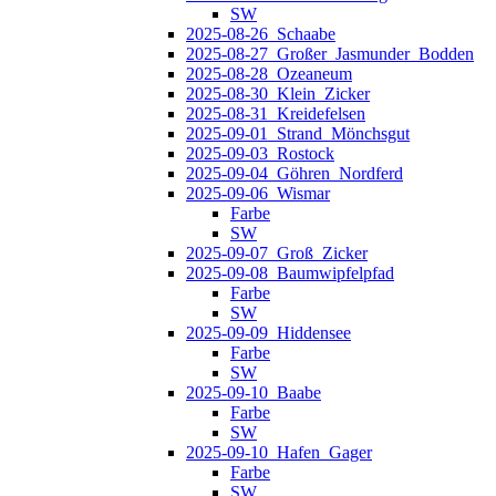
SW
2025-08-26_Schaabe
2025-08-27_Großer_Jasmunder_Bodden
2025-08-28_Ozeaneum
2025-08-30_Klein_Zicker
2025-08-31_Kreidefelsen
2025-09-01_Strand_Mönchsgut
2025-09-03_Rostock
2025-09-04_Göhren_Nordferd
2025-09-06_Wismar
Farbe
SW
2025-09-07_Groß_Zicker
2025-09-08_Baumwipfelpfad
Farbe
SW
2025-09-09_Hiddensee
Farbe
SW
2025-09-10_Baabe
Farbe
SW
2025-09-10_Hafen_Gager
Farbe
SW