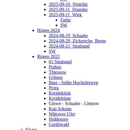
2025-09-10_Nistelitz
2025-09-11_Dranske
2025-09-11_Wiek
Farbe
SW
Rügen 2024
2024-08-19_Schaabe
2024-08-20_Zickersche_Berge
2024-08-21_Stralsund
SW
Rügen 2022
01 Stralsund
Putbus
Thiessow
Göhren
Binz - Sellin Hochuferweg
Prora
Kreideküste
Kreideküste
Glowe - Schaabe - Lietzow
Kap Arkona
Wittower Ufer
Hiddensee
Greifswald
Elsass