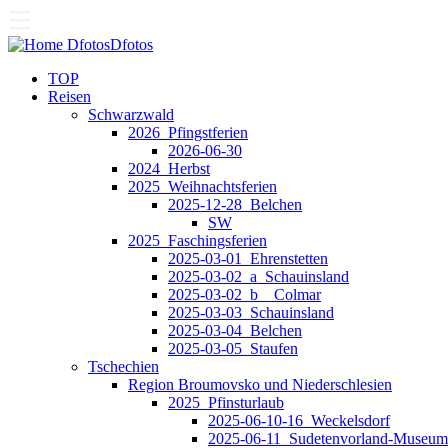
Dfotos
Dfotos
TOP
Reisen
Schwarzwald
2026_Pfingstferien
2026-06-30
2024_Herbst
2025_Weihnachtsferien
2025-12-28_Belchen
SW
2025_Faschingsferien
2025-03-01_Ehrenstetten
2025-03-02_a_Schauinsland
2025-03-02_b__Colmar
2025-03-03_Schauinsland
2025-03-04_Belchen
2025-03-05_Staufen
Tschechien
Region Broumovsko und Niederschlesien
2025_Pfinsturlaub
2025-06-10-16_Weckelsdorf
2025-06-11_Sudetenvorland-Museum