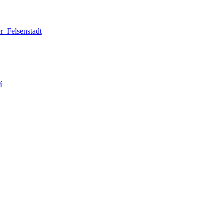
_Felsenstadt
í