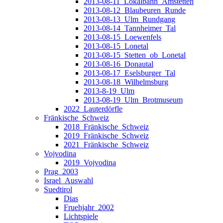
2013-08-11_Lokalbahn_Amstetten
2013-08-12_Blaubeuren_Runde
2013-08-13_Ulm_Rundgang
2013-08-14_Tannheimer_Tal
2013-08-15_Loewenfels
2013-08-15_Lonetal
2013-08-15_Stetten_ob_Lonetal
2013-08-16_Donautal
2013-08-17_Eselsburger_Tal
2013-08-18_Wilhelmsburg
2013-8-19_Ulm
2013-08-19_Ulm_Brotmuseum
2022_Lauterdörfle
Fränkische_Schweiz
2018_Fränkische_Schweiz
2019_Fränkische_Schweiz
2021_Fränkische_Schweiz
Vojvodina
2019_Vojvodina
Prag_2003
Israel_Auswahl
Suedtirol
Dias
Fruehjahr_2002
Lichtspiele