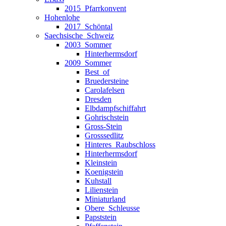
2015_Pfarrkonvent
Hohenlohe
2017_Schöntal
Saechsische_Schweiz
2003_Sommer
Hinterhermsdorf
2009_Sommer
Best_of
Bruedersteine
Carolafelsen
Dresden
Elbdampfschiffahrt
Gohrischstein
Gross-Stein
Grosssedlitz
Hinteres_Raubschloss
Hinterhermsdorf
Kleinstein
Koenigstein
Kuhstall
Lilienstein
Miniaturland
Obere_Schleusse
Papststein