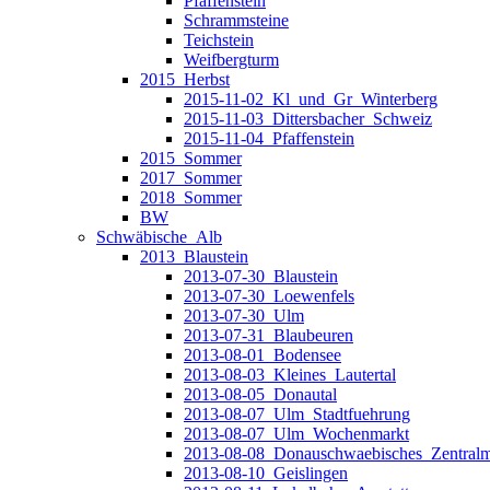
Pfaffenstein
Schrammsteine
Teichstein
Weifbergturm
2015_Herbst
2015-11-02_Kl_und_Gr_Winterberg
2015-11-03_Dittersbacher_Schweiz
2015-11-04_Pfaffenstein
2015_Sommer
2017_Sommer
2018_Sommer
BW
Schwäbische_Alb
2013_Blaustein
2013-07-30_Blaustein
2013-07-30_Loewenfels
2013-07-30_Ulm
2013-07-31_Blaubeuren
2013-08-01_Bodensee
2013-08-03_Kleines_Lautertal
2013-08-05_Donautal
2013-08-07_Ulm_Stadtfuehrung
2013-08-07_Ulm_Wochenmarkt
2013-08-08_Donauschwaebisches_Zentral
2013-08-10_Geislingen