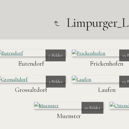
Limpurger_
7 Bilder
15 
Eutendorf
Frickenhofen
3 Bilder
25 
Grossaltdorf
Laufen
20 Bilder
Muenster