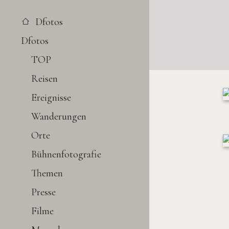
Dfotos
Dfotos
TOP
Reisen
Ereignisse
Wanderungen
Orte
Bühnenfotografie
Themen
Presse
Filme