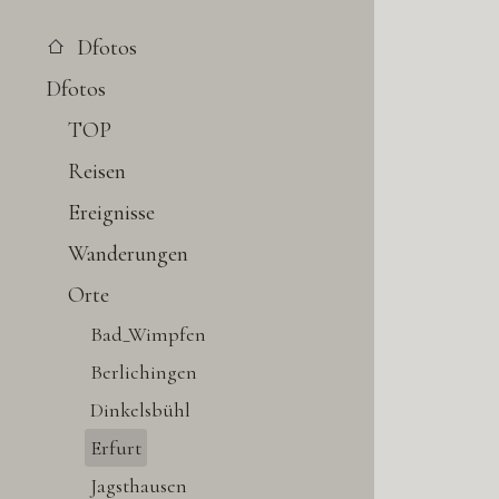
Dfotos
Dfotos
TOP
Reisen
Ereignisse
Wanderungen
Orte
Bad_Wimpfen
Berlichingen
Dinkelsbühl
Erfurt
Jagsthausen