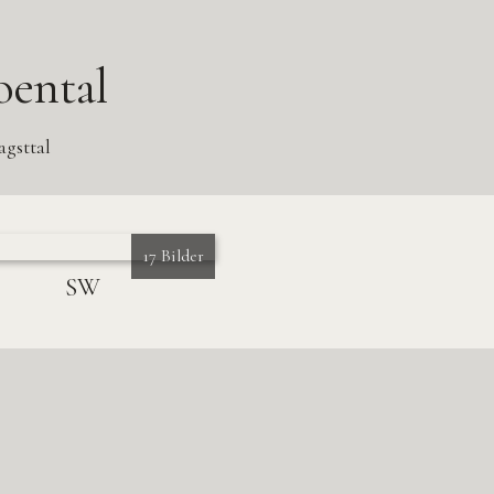
oental
agsttal
17 Bilder
SW