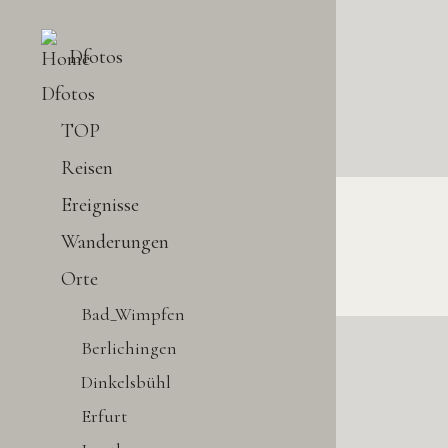
Dfotos
Dfotos
TOP
Reisen
Ereignisse
Wanderungen
Orte
Bad_Wimpfen
Berlichingen
Dinkelsbühl
Erfurt