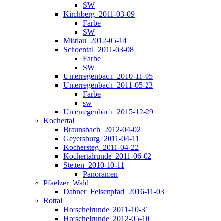
SW
Kirchberg_2011-03-09
Farbe
SW
Mistlau_2012-05-14
Schoental_2011-03-08
Farbe
SW
Unterregenbach_2010-11-05
Unterregenbach_2011-05-23
Farbe
sw
Unterregenbach_2015-12-29
Kochertal
Braunsbach_2012-04-02
Geyersburg_2011-04-11
Kochersteg_2011-04-22
Kochertalrunde_2011-06-02
Stetten_2010-10-11
Panoramen
Pfaelzer_Wald
Dahner_Felsenpfad_2016-11-03
Rottal
Horschelrunde_2011-10-31
Horschelrunde_2012-05-10