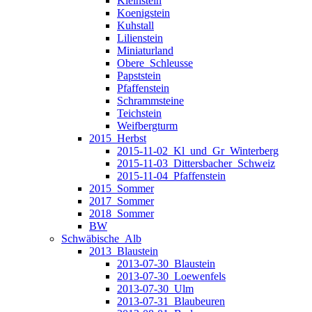
Kleinstein
Koenigstein
Kuhstall
Lilienstein
Miniaturland
Obere_Schleusse
Papststein
Pfaffenstein
Schrammsteine
Teichstein
Weifbergturm
2015_Herbst
2015-11-02_Kl_und_Gr_Winterberg
2015-11-03_Dittersbacher_Schweiz
2015-11-04_Pfaffenstein
2015_Sommer
2017_Sommer
2018_Sommer
BW
Schwäbische_Alb
2013_Blaustein
2013-07-30_Blaustein
2013-07-30_Loewenfels
2013-07-30_Ulm
2013-07-31_Blaubeuren