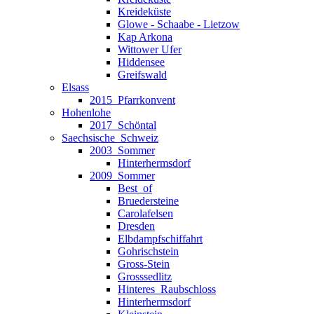
Kreideküste
Glowe - Schaabe - Lietzow
Kap Arkona
Wittower Ufer
Hiddensee
Greifswald
Elsass
2015_Pfarrkonvent
Hohenlohe
2017_Schöntal
Saechsische_Schweiz
2003_Sommer
Hinterhermsdorf
2009_Sommer
Best_of
Bruedersteine
Carolafelsen
Dresden
Elbdampfschiffahrt
Gohrischstein
Gross-Stein
Grosssedlitz
Hinteres_Raubschloss
Hinterhermsdorf