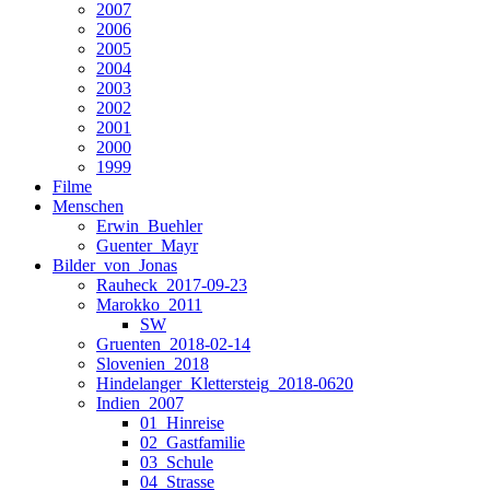
2007
2006
2005
2004
2003
2002
2001
2000
1999
Filme
Menschen
Erwin_Buehler
Guenter_Mayr
Bilder_von_Jonas
Rauheck_2017-09-23
Marokko_2011
SW
Gruenten_2018-02-14
Slovenien_2018
Hindelanger_Klettersteig_2018-0620
Indien_2007
01_Hinreise
02_Gastfamilie
03_Schule
04_Strasse