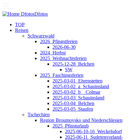
Dfotos
Dfotos
TOP
Reisen
Schwarzwald
2026_Pfingstferien
2026-06-30
2024_Herbst
2025_Weihnachtsferien
2025-12-28_Belchen
SW
2025_Faschingsferien
2025-03-01_Ehrenstetten
2025-03-02_a_Schauinsland
2025-03-02_b__Colmar
2025-03-03_Schauinsland
2025-03-04_Belchen
2025-03-05_Staufen
Tschechien
Region Broumovsko und Niederschlesien
2025_Pfinsturlaub
2025-06-10-16_Weckelsdorf
2025-06-11_Sudetenvorland-