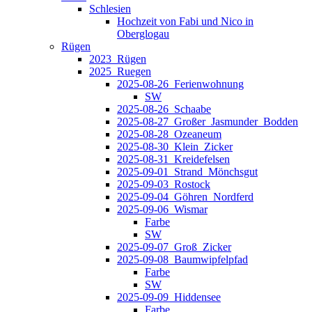
Schlesien
Hochzeit von Fabi und Nico in
Oberglogau
Rügen
2023_Rügen
2025_Ruegen
2025-08-26_Ferienwohnung
SW
2025-08-26_Schaabe
2025-08-27_Großer_Jasmunder_Bodden
2025-08-28_Ozeaneum
2025-08-30_Klein_Zicker
2025-08-31_Kreidefelsen
2025-09-01_Strand_Mönchsgut
2025-09-03_Rostock
2025-09-04_Göhren_Nordferd
2025-09-06_Wismar
Farbe
SW
2025-09-07_Groß_Zicker
2025-09-08_Baumwipfelpfad
Farbe
SW
2025-09-09_Hiddensee
Farbe