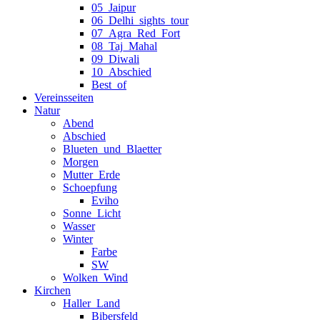
05_Jaipur
06_Delhi_sights_tour
07_Agra_Red_Fort
08_Taj_Mahal
09_Diwali
10_Abschied
Best_of
Vereinsseiten
Natur
Abend
Abschied
Blueten_und_Blaetter
Morgen
Mutter_Erde
Schoepfung
Eviho
Sonne_Licht
Wasser
Winter
Farbe
SW
Wolken_Wind
Kirchen
Haller_Land
Bibersfeld