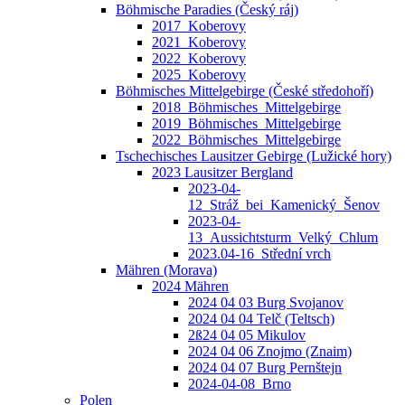
Böhmische Paradies (Český ráj)
2017_Koberovy
2021_Koberovy
2022_Koberovy
2025_Koberovy
Böhmisches Mittelgebirge (České středohoří)
2018_Böhmisches_Mittelgebirge
2019_Böhmisches_Mittelgebirge
2022_Böhmisches_Mittelgebirge
Tschechisches Lausitzer Gebirge (Lužické hory)
2023 Lausitzer Bergland
2023-04-
12_Stráž_bei_Kamenický_Šenov
2023-04-
13_Aussichtsturm_Velký_Chlum
2023.04-16_Střední vrch
Mähren (Morava)
2024 Mähren
2024 04 03 Burg Svojanov
2024 04 04 Telč (Teltsch)
2ß24 04 05 Mikulov
2024 04 06 Znojmo (Znaim)
2024 04 07 Burg Pernštejn
2024-04-08_Brno
Polen