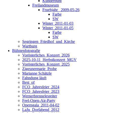
Kunderbunt
Freilandmuseum
Fruehjahr _2009-05-26
Farbe
SW
Winter_2011-01-03
Winter_2011-01-05
Farbe
SW
Segringen_Friedhof_und_Kirche
Wartburg
Bühnenfotografie
Vorösterliches_Konzert_2026
2025-10-11_Herbstkonzert_MGV
Vorösterliches_Konzert_2025
Zigeunermarie_Probe
Marianne Schätzle
Fahndung läuft
Best_of
FCO_Jahresfeier_2024
FCO_Jahresfeier_2023
Wernerbrennelesreiter
Feel-Open-Air-Party
Operngala_2011-04-02
LaJu_Dorfabend_2012