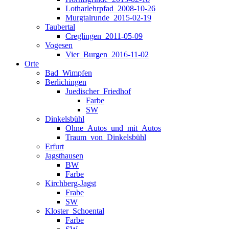
Lotharlehrpfad_2008-10-26
Murgtalrunde_2015-02-19
Taubertal
Creglingen_2011-05-09
Vogesen
Vier_Burgen_2016-11-02
Orte
Bad_Wimpfen
Berlichingen
Juedischer_Friedhof
Farbe
SW
Dinkelsbühl
Ohne_Autos_und_mit_Autos
Traum_von_Dinkelsbühl
Erfurt
Jagsthausen
BW
Farbe
Kirchberg-Jagst
Frabe
SW
Kloster_Schoental
Farbe