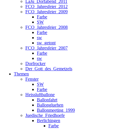
LaJu_Dorfabend_2011
FCO_Jahresfeier_2012
FCO_Jahresfeier_2009
Farbe
SW
FCO_Jahresfeier_2008
Farbe
sw
sw_getont
FCO_Jahresfeier_2007
Farbe
sw
Dorfrocker
Der_Gott_des_Gemetzels
Themen
Fenster
SW
Farbe
Heissluftballone
Ballonfahrt
Ballongluehen
Ballonmeeting_1999
Juedische_Friedhoefe
Berlichingen
Farbe