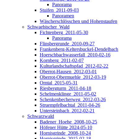
Panorama
Stuifen_2011-09-03
Panoramen
Wäscherschlösschen und Hohenstaufen
Schwaebischer_Wald
Fichtenberg_2011-05-30
Panorama
Flinsbergrunde_2010-09-27
Frankenberg-Keltersbuckel-Dendelbach
Hoerschbachwasserfall_2010-02-16
Kornberg_2011-02-07
Kulturlandschaftspfad_2012-02-22
Oberrot-Hausen_2012-03-01
Oberrot-Obermuehle_2012-03-19
Orntal_2015-05-31
Riesbergturm_2011-04-18
Schelmenklinge_2011-05-02
Schenkenbecherweg_2012-03-26
Struempfelbachtal_2011-04-26
Untersteinbach_2012-02-21
Schwarzwald
Badener_Hoehe_2008-10-25
Höfener Hütte 2024-05-10
Hornisgrinde_2008-10-24
Hornisgrinde_2015-02-18