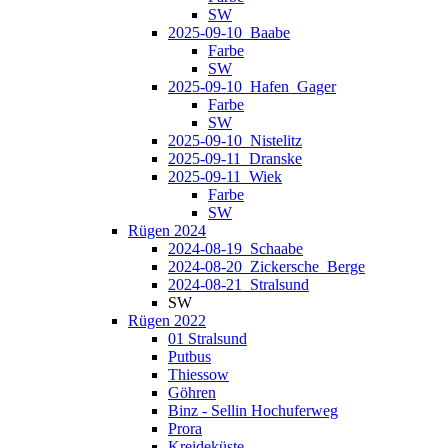
SW
2025-09-10_Baabe
Farbe
SW
2025-09-10_Hafen_Gager
Farbe
SW
2025-09-10_Nistelitz
2025-09-11_Dranske
2025-09-11_Wiek
Farbe
SW
Rügen 2024
2024-08-19_Schaabe
2024-08-20_Zickersche_Berge
2024-08-21_Stralsund
SW
Rügen 2022
01 Stralsund
Putbus
Thiessow
Göhren
Binz - Sellin Hochuferweg
Prora
Kreideküste