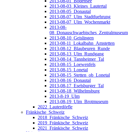
2013-08-01_Bodensee
2013-08-03_Kleines_Lautertal
2013-08-05_Donautal
2013-08-07_Ulm_Stadtfuehrung
2013-08-07_Ulm_Wochenmarkt
2013-08-
08_Donauschwaebisches_Zentralmuseum
2013-08-10_Geislingen
2013-08-11_Lokalbahn_Amstetten
2013-08-12_Blaubeuren_Runde
2013-08-13_Ulm_Rundgang
2013-08-14_Tannheimer_Tal
2013-08-15_Loewenfels
2013-08-15_Lonetal
2013-08-15_Stetten_ob_Lonetal
2013-08-16_Donautal
2013-08-17_Eselsburger_Tal
2013-08-18_Wilhelmsburg
2013-8-19_Ulm
2013-08-19_Ulm_Brotmuseum
2022_Lauterdörfle
Fränkische_Schweiz
2018_Fränkische_Schweiz
2019_Fränkische_Schweiz
2021_Fränkische_Schweiz