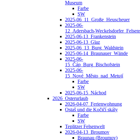
Museum
Farbe
SW
2025-06_11_Große_Heuscheuer
2025-06-
12_Adersbach‑Weckelsdorfer_Felsens
2025-06-13_Frankenstein
2025-06-13_Glaz
2025-06_13_Burg_Waldstein
2025-06-14_Braunauer_Wände
2025-06-
15_Čáp_Burg_Bischofstein
2025-06-
15_Nové_Město_nad_Metují
Farbe
SW
2025-06-15_Náchod
2026_Osterurlaub
2026-04-07_Ferienwohnung
Ostaš und die Kočičí skály
Farbe
SW
Teplitzer Felsenwelt
2026-04-13_Broumov
Braunau (Broumov)