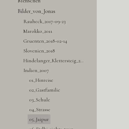
Menschen
Bilder_von_Jonas
Rauheck_2017-09-23
Marokko_2011
Gruenten_2018-02-14
Slovenien_2018
Hindelanger_Klettersteig_2018-0620
Indien_2007
01_Hinreise
02_Gastfamilie
03_Schule
04_Strasse
05_Jaipur