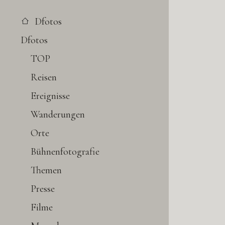
Dfotos
Dfotos
TOP
Reisen
Ereignisse
Wanderungen
Orte
Bühnenfotografie
Themen
Presse
Filme