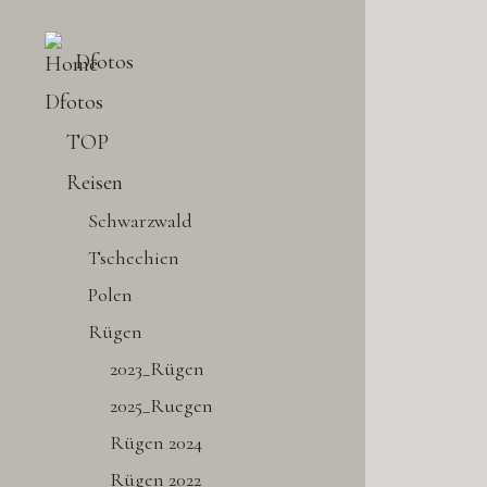
Dfotos
Dfotos
TOP
Reisen
Schwarzwald
Tschechien
Polen
Rügen
2023_Rügen
2025_Ruegen
Rügen 2024
Rügen 2022