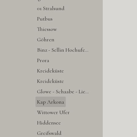
01 Stralsund
Putbus
Thiessow
Göhren
Binz - Sellin Hochuferweg
Prora
Kreideküste
Kreideküste
Glowe - Schaabe - Lietzow
Kap Arkona
Wittower Ufer
Hiddensee
Greifswald