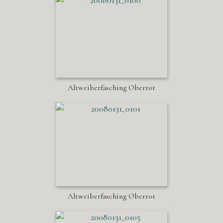
Altweiberfasching Oberrot
Altweiberfasching Oberrot