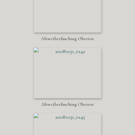
Altweiberfasching Oberrot
Altweiberfasching Oberrot