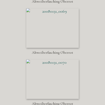
Altweiberfasching Oberrot
Altweiberfasching Oberrot
Altweiberfasching Oberrot