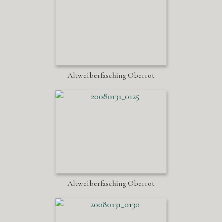
Altweiberfasching Oberrot
Altweiberfasching Oberrot