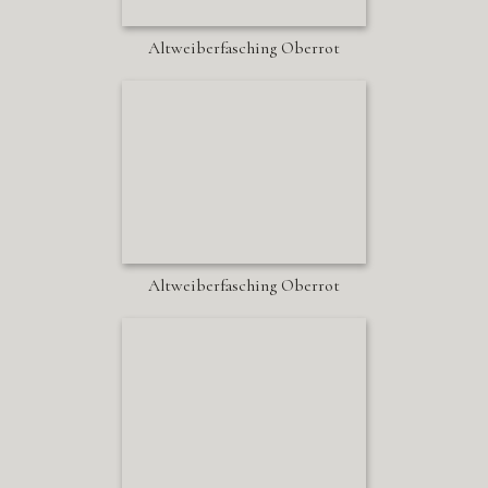
Altweiberfasching Oberrot
Altweiberfasching Oberrot