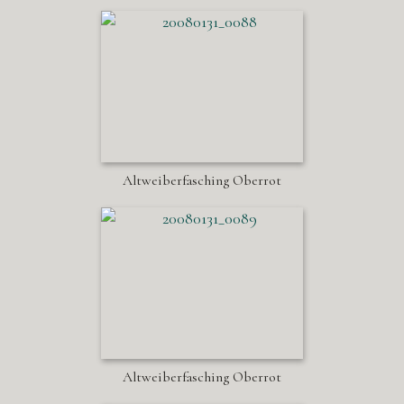
Altweiberfasching Oberrot
Altweiberfasching Oberrot