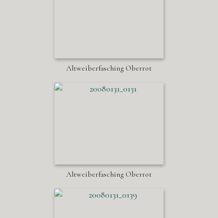
Altweiberfasching Oberrot
Altweiberfasching Oberrot