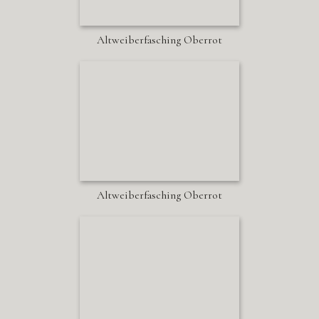
Altweiberfasching Oberrot
Altweiberfasching Oberrot