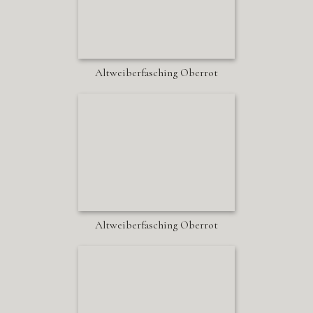
Altweiberfasching Oberrot
Altweiberfasching Oberrot